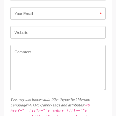
*
You may use these <abbr title="HyperText Markup
<a
Language">HTML</abbr> tags and attributes:
href="" title=""> <abbr title="">