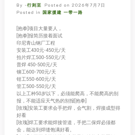
By -
行则至
Posted on
2026年7月7日
Posted in
国家援建 一带一路
[抱拳]项目大量要人，
[抱拳]报简历接着面试
印尼青山钢厂工程
安装工430元-450元/天
拍片焊工500-550元/天
普焊 450-500元/天
铆工600-700元/天
钳工550-600元/天
管工500-550元/天
以上工种50岁以下，必须能爬高，不能爬高的别
报，不能适应天气热的别报[抱拳]
[玫瑰]安装工要求会手把焊，会气割，焊接成型得
好看
[玫瑰]焊工要求能焊接管道，手把二保焊必须都
会，能达到焊缝饱满好看。