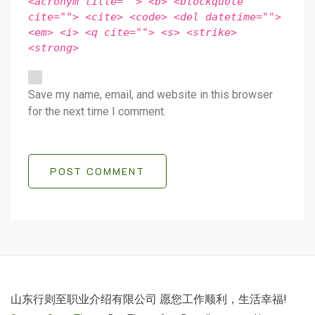
<acronym title=""> <b> <blockquote
cite=""> <cite> <code> <del datetime="">
<em> <i> <q cite=""> <s> <strike>
<strong>
Save my name, email, and website in this browser
for the next time I comment.
POST COMMENT
山东行则至职业介绍有限公司 愿您工作顺利，生活幸福!