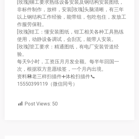
[玫瑰]铆工要求熟练设备安装及钢结构安装图纸，
非标件制作，放样，安装[玫瑰]头脑清晰，有三年
以上钢结构工作经验，能带组，包吃包住，发放工
作服劳保鞋。
[玫瑰]钳工：懂安装图纸，钳工相关各种工具熟练
使用，动静设备调试，会刮瓦，能带人安装。
[玫瑰]管工要求：精通图纸，有电厂安装管道经
验。
每天9小时，工资压月月发全额。每半年回国一
次，根据双方意愿续签，一个月内出境。
资料💾老三样扫描件➕体检扫描件📞
15550399119（微信同号）
Post Views:
50