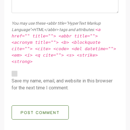
You may use these <abbr title="HyperText Markup
<a
Language">HTML</abbr> tags and attributes:
href="" title=""> <abbr title="">
<acronym title=""> <b> <blockquote
cite=""> <cite> <code> <del datetime="">
<em> <i> <q cite=""> <s> <strike>
<strong>
Save my name, email, and website in this browser
for the next time I comment.
POST COMMENT