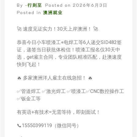
By -
行则至
Posted on
2026年6月3日
Posted in
澳洲就业
🚀 速度见证实力！30天上岸澳洲！ 🚀
恭喜今日小车喷漆工+电焊工等6人递交SID482签
证，递签当日获批体检信！喷漆工报名仅30天中
选，get雇主合同，专业团队精准匹配，赴澳速度
快到飞起！
🔥 多家澳洲洋人雇主在线急招！ 🔥
✅管道焊工 ✅激光焊工 ✅喷漆工✅CNC数控操作工
✅钣金工等
有英语+有技术=无需等待，即刻面试！
📞15550399119（微信同号）