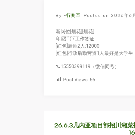
By -
行则至
Posted on
2026年6
新岗位[烟花][烟花]
印尼🇮🇩工作签证
[红包]厨师2人:12000
[红包]行政后勤劳资1人最好是大学生
📞15550399119（微信同号）
Post Views:
66
26.6.3几内亚项目部招川湘菜
1