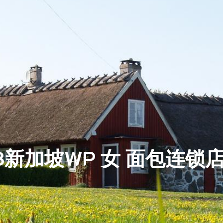
.18新加坡WP 女 面包连