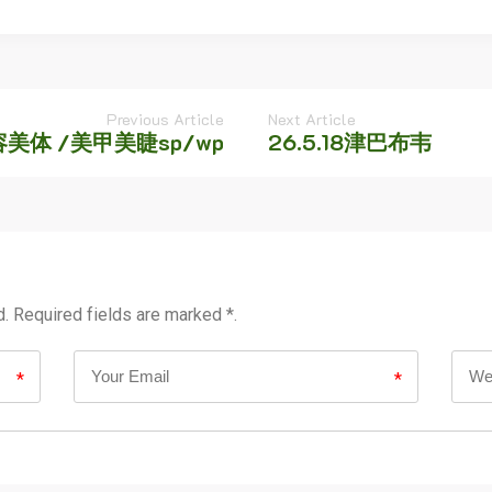
Previous Article
Next Article
容美体 /美甲美睫sp/wp
26.5.18津巴布韦
d. Required fields are marked *.
*
*