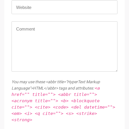
You may use these <abbr title="HyperText Markup
<a
Language">HTML</abbr> tags and attributes:
href="" title=""> <abbr title="">
<acronym title=""> <b> <blockquote
cite=""> <cite> <code> <del datetime="">
<em> <i> <q cite=""> <s> <strike>
<strong>