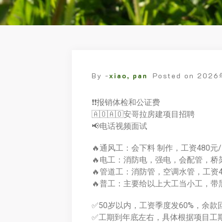
By -
xiao, pan
Posted on
2026
❗️❗️报销体检和公证费
🇦🇴🇦🇴安哥拉房建项目招聘
📢电话视频面试
🔥通风工：会下料 制作，工资480元
🔥电工：消防电，强电，会配管，桥架
🔥管道工：消防管，空调水管，工资4
🔥普工：主要给以上大工当小工，带黑
✅50岁以内，工资季度发60%，余款
✅工期到年底左右，具体根据项目工