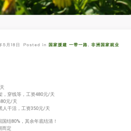
年5月18日
Posted in
国家援建 一带一路
,
非洲国家就业
/天
，穿线等，工资480元/天
80元/天
人干活，工资350元/天
回国结80%，其余年底结清！
期而定