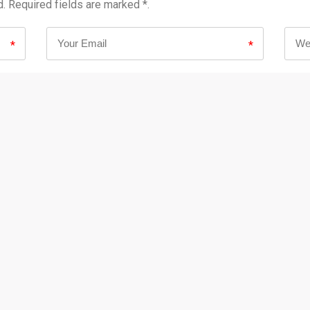
d. Required fields are marked *.
*
*
<a href="" tit
Markup Language">HTML</abbr> tags and attributes:
uote cite=""> <cite> <code> <del datetime=""> <em>
n this browser for the next time I comment.