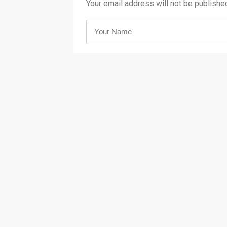
Your email address will not be publishe
You may use these <abbr title="HyperText 
<acronym title=""> <b> <blockq
<strong>
Save my name, email, and website i