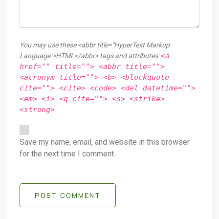
You may use these <abbr title="HyperText Markup
<a
Language">HTML</abbr> tags and attributes:
href="" title=""> <abbr title="">
<acronym title=""> <b> <blockquote
cite=""> <cite> <code> <del datetime="">
<em> <i> <q cite=""> <s> <strike>
<strong>
Save my name, email, and website in this browser
for the next time I comment.
POST COMMENT