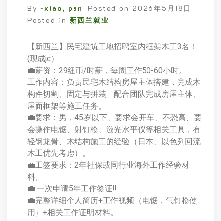
By -
xiao, pan
Posted on
2026年5月18日
Posted in
新西兰就业
【新西兰】民宅建筑工地招聘室内框架木工3名！
(现成jc）
💼薪资：29纽币/时薪，每周工作50-60小时。
工作内容：负责民宅木结构房屋主体搭建，完成木
构件切割、固定与拼装，配合团队完成房屋主体、
屋面框架等施工任务。
💼要求：男，45岁以下、要求会开车、不恐高、要
会操作电锯、射钉枪、激光水平仪等相关工具，有
轻钢龙骨、木结构施工的经验（日本、以色列回流
木工优先考虑）。
💼工签要求：2年社保或同行业海外工作经验材
料。
💼 一次申请5年工作签证‼
💼完整详细个人简历+工作视频（电锯，气钉枪使
用）+相关工作证明材料。