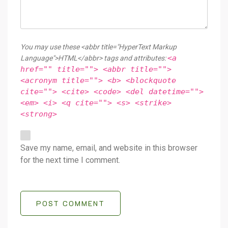
You may use these <abbr title="HyperText Markup
<a
Language">HTML</abbr> tags and attributes:
href="" title=""> <abbr title="">
<acronym title=""> <b> <blockquote
cite=""> <cite> <code> <del datetime="">
<em> <i> <q cite=""> <s> <strike>
<strong>
Save my name, email, and website in this browser
for the next time I comment.
POST COMMENT