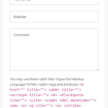
You may use these <abbr title="HyperText Markup
<a
Language">HTML</abbr> tags and attributes:
href="" title=""> <abbr title="">
<acronym title=""> <b> <blockquote
cite=""> <cite> <code> <del datetime="">
<em> <i> <q cite=""> <s> <strike>