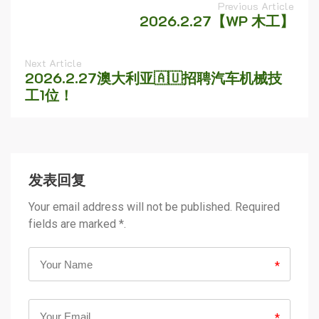
Previous Article
2026.2.27【WP 木工】
Next Article
2026.2.27澳大利亚🇦🇺招聘汽车机械技
工1位！
发表回复
Your email address will not be published. Required
fields are marked *.
*
*