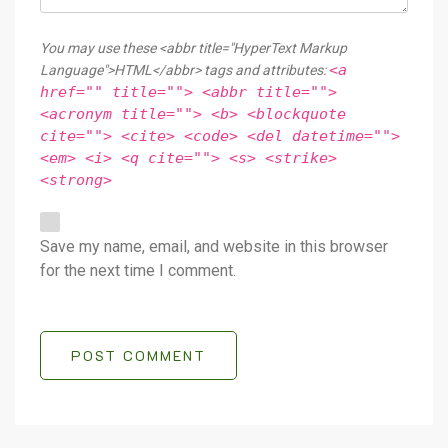
You may use these <abbr title="HyperText Markup
<a
Language">HTML</abbr> tags and attributes:
href="" title=""> <abbr title="">
<acronym title=""> <b> <blockquote
cite=""> <cite> <code> <del datetime="">
<em> <i> <q cite=""> <s> <strike>
<strong>
Save my name, email, and website in this browser
for the next time I comment.
POST COMMENT