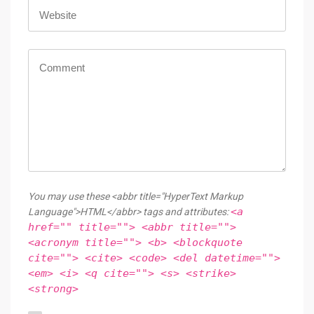
You may use these <abbr title="HyperText Markup
<a
Language">HTML</abbr> tags and attributes:
href="" title=""> <abbr title="">
<acronym title=""> <b> <blockquote
cite=""> <cite> <code> <del datetime="">
<em> <i> <q cite=""> <s> <strike>
<strong>