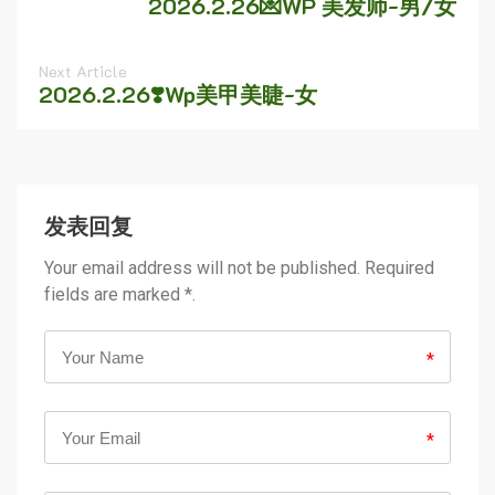
2026.2.26💌WP 美发师-男/女
Next Article
2026.2.26❣️Wp美甲美睫-女
发表回复
Your email address will not be published. Required
fields are marked *.
*
*