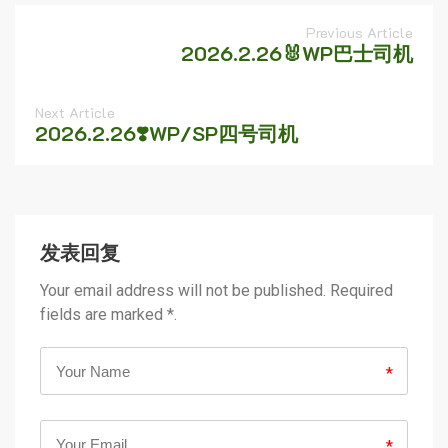
Previous Article
2026.2.26🐰WP巴士司机
Next Article
2026.2.26❣️WP/SP四号司机
发表回复
Your email address will not be published. Required
fields are marked *.
*
*