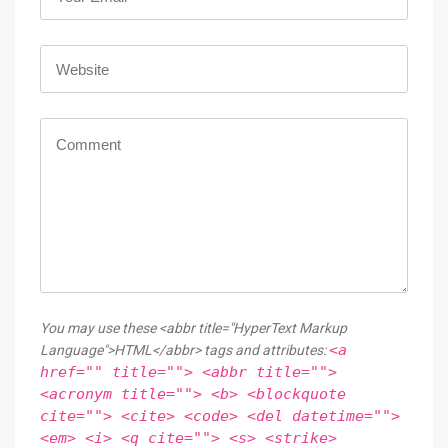
You may use these <abbr title="HyperText Markup
<a
Language">HTML</abbr> tags and attributes:
href="" title=""> <abbr title="">
<acronym title=""> <b> <blockquote
cite=""> <cite> <code> <del datetime="">
<em> <i> <q cite=""> <s> <strike>