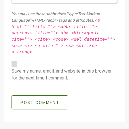
You may use these <abbr title="HyperText Markup
<a
Language">HTML</abbr> tags and attributes:
href="" title=""> <abbr title="">
<acronym title=""> <b> <blockquote
cite=""> <cite> <code> <del datetime="">
<em> <i> <q cite=""> <s> <strike>
<strong>
Save my name, email, and website in this browser
for the next time I comment.
POST COMMENT