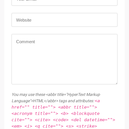
You may use these <abbr title="HyperText Markup
<a
Language">HTML</abbr> tags and attributes:
href="" title=""> <abbr title="">
<acronym title=""> <b> <blockquote
cite=""> <cite> <code> <del datetime="">
<em> <i> <q cite=""> <s> <strike>