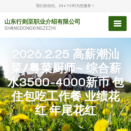
我们的信任。24 x 7小时为您服务！
山东行则至职业介绍有限公司
SHANGDONGXINGZEZHI
2026.2.25 高薪潮汕
菜/粤菜厨师~ 综合薪
水3500-4000新币 包
住包吃工作餐 业绩花
红 年尾花红