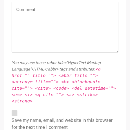
You may use these <abbr title="HyperText Markup
<a
Language">HTML</abbr> tags and attributes:
href="" title=""> <abbr title="">
<acronym title=""> <b> <blockquote
cite=""> <cite> <code> <del datetime="">
<em> <i> <q cite=""> <s> <strike>
<strong>
Save my name, email, and website in this browser
for the next time I comment.