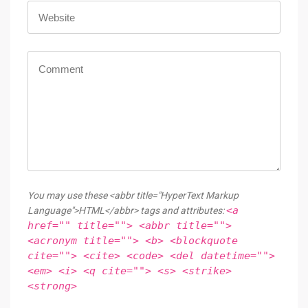
You may use these <abbr title="HyperText Markup
<a
Language">HTML</abbr> tags and attributes:
href="" title=""> <abbr title="">
<acronym title=""> <b> <blockquote
cite=""> <cite> <code> <del datetime="">
<em> <i> <q cite=""> <s> <strike>
<strong>