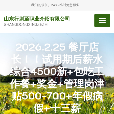
我们的信任。24 x 7小时为您服务！
山东行则至职业介绍有限公司
SHANGDONGXINGZEZHI
2026.2.25 餐厅店
长！！试用期后薪水
综合4500新+包吃工
作餐+奖金+管理岗津
贴500-700+年假病
假+十三薪