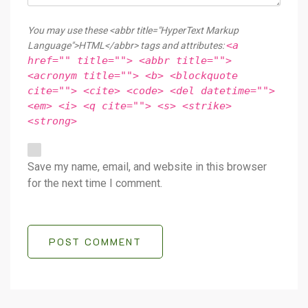
You may use these <abbr title="HyperText Markup
<a
Language">HTML</abbr> tags and attributes:
href="" title=""> <abbr title="">
<acronym title=""> <b> <blockquote
cite=""> <cite> <code> <del datetime="">
<em> <i> <q cite=""> <s> <strike>
<strong>
Save my name, email, and website in this browser
for the next time I comment.
POST COMMENT