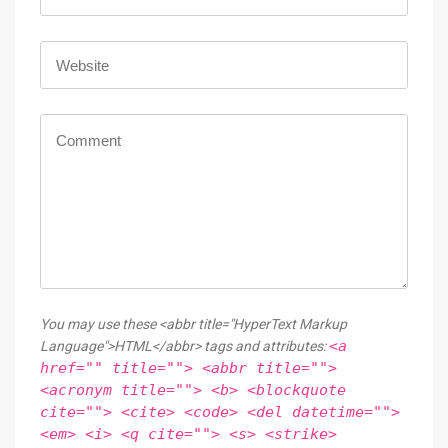
You may use these <abbr title="HyperText Markup
<a
Language">HTML</abbr> tags and attributes:
href="" title=""> <abbr title="">
<acronym title=""> <b> <blockquote
cite=""> <cite> <code> <del datetime="">
<em> <i> <q cite=""> <s> <strike>