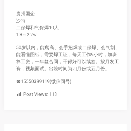
贵州国企
沙特
二保焊和气保焊10人
1.8～2.2w
50岁以内，能爬高、会手把焊或二保焊、会气割、
能看懂图纸，需要焊工证，每天工作9小时，加班
算工资，一年签合同，干得好可以续签。按月发工
资，视频面试。出境时间为四月份或五月份。
☎15550399119(微信同号)
Post Views:
113