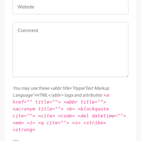
You may use these <abbr title="HyperText Markup
<a
Language">HTML</abbr> tags and attributes:
href="" title=""> <abbr title="">
<acronym title=""> <b> <blockquote
cite=""> <cite> <code> <del datetime="">
<em> <i> <q cite=""> <s> <strike>
<strong>