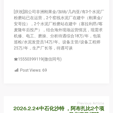
[庆祝]因公司非洲刚果金/加纳/几内亚/有3个水泥厂
粉磨站已在运营，2个窑线水泥厂在建中（刚果金/
安哥拉），2个水泥厂粉磨站在建中（塞拉利昂/喀
麦隆年后投产），结合海外现场运营情况，现需求
机修、电工、磨操、分析待遇综合18万/年，包装
巡检/水泥发货员14万/年。设备主管/设备工程师
25万/年，生产厂长等，待遇可谈
☎15550399119(微信同号)
Post Views:
69
Previous Article
2026.2.24中石化沙特 ，阿布扎比2个项