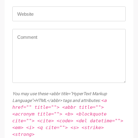
You may use these <abbr title="HyperText Markup
<a
Language">HTML</abbr> tags and attributes:
href="" title=""> <abbr title="">
<acronym title=""> <b> <blockquote
cite=""> <cite> <code> <del datetime="">
<em> <i> <q cite=""> <s> <strike>
<strong>