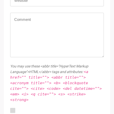
You may use these <abbr title="HyperText Markup
<a
Language">HTML</abbr> tags and attributes:
href="" title=""> <abbr title="">
<acronym title=""> <b> <blockquote
cite=""> <cite> <code> <del datetime="">
<em> <i> <q cite=""> <s> <strike>
<strong>