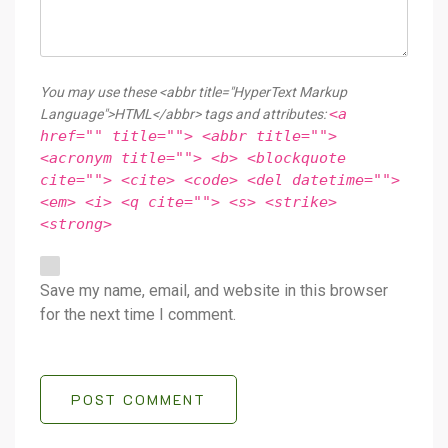
You may use these <abbr title="HyperText Markup
<a
Language">HTML</abbr> tags and attributes:
href="" title=""> <abbr title="">
<acronym title=""> <b> <blockquote
cite=""> <cite> <code> <del datetime="">
<em> <i> <q cite=""> <s> <strike>
<strong>
Save my name, email, and website in this browser
for the next time I comment.
POST COMMENT