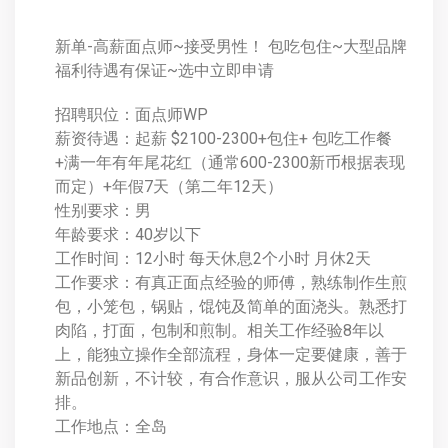
新单-高薪面点师~接受男性！ 包吃包住~大型品牌
福利待遇有保证~选中立即申请
招聘职位：面点师WP
薪资待遇：起薪 $2100-2300+包住+ 包吃工作餐
+满一年有年尾花红（通常600-2300新币根据表现
而定）+年假7天（第二年12天）
性别要求：男
年龄要求：40岁以下
工作时间：12小时 每天休息2个小时 月休2天
工作要求：有真正面点经验的师傅，熟练制作生煎
包，小笼包，锅贴，馄饨及简单的面浇头。熟悉打
肉陷，打面，包制和煎制。相关工作经验8年以
上，能独立操作全部流程，身体一定要健康，善于
新品创新，不计较，有合作意识，服从公司工作安
排。
工作地点：全岛