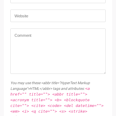
You may use these <abbr title="HyperText Markup
<a
Language">HTML</abbr> tags and attributes:
href="" title=""> <abbr title="">
<acronym title=""> <b> <blockquote
cite=""> <cite> <code> <del datetime="">
<em> <i> <q cite=""> <s> <strike>