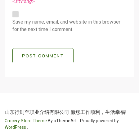
<strong>
Save my name, email, and website in this browser
for the next time I comment.
POST COMMENT
山东行则至职业介绍有限公司 愿您工作顺利，生活幸福!
Grocery Store Theme
By aThemeArt - Proudly powered by
WordPress
.