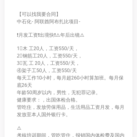
【可以找我要合同】
中石化- 阿联酋阿布扎比项目-
❗️月发工资❗️出境快❗️⚠️年后出镜⚠️
1⃣木 工20人，工资550/天，
2⃣钢筋工20人，工资550/天，
3⃣瓦 工 20人，工资550/天，
④架子工50人，工资550/天
每天工作10小时，每月超260小时算加班。每月保
底26天
年龄50周岁以内，男性，无犯罪记录。
健康要求：，出国体检合格。
管吃住，发放劳保用品，生活用品工资月发，每月
发放至本人国外银行卡。
⚠️
考核培训期间，管吃管住，报销国内体检费及国内