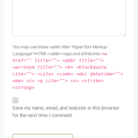
You may use these <abbr title="HyperText Markup
<a
Language">HTML</abbr> tags and attributes:
href="" title=""> <abbr title="">
<acronym title=""> <b> <blockquote
cite=""> <cite> <code> <del datetime="">
<em> <i> <q cite=""> <s> <strike>
<strong>
Save my name, email, and website in this browser
for the next time I comment.