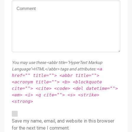
You may use these <abbr title="HyperText Markup
<a
Language">HTML</abbr> tags and attributes:
href="" title=""> <abbr title="">
<acronym title=""> <b> <blockquote
cite=""> <cite> <code> <del datetime="">
<em> <i> <q cite=""> <s> <strike>
<strong>
Save my name, email, and website in this browser
for the next time I comment.