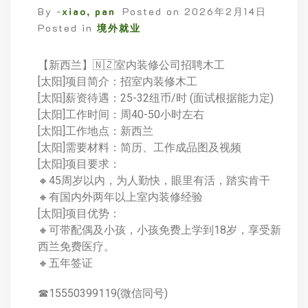
By -
xiao, pan
Posted on
2026年2月14日
Posted in
境外就业
【新西兰】🇳🇿室内装修公司招聘木工
[太阳]项目简介：招室内装修木工
[太阳]薪资待遇：25-32纽币/时 (面试根据能力定)
[太阳]工作时间：周40-50小时左右
[太阳]工作地点：新西兰
[太阳]需要材料：简历、工作成品图及视频
[太阳]项目要求：
🔸45周岁以内，为人勤快，眼里有活，踏实肯干
🔸有国内外两年以上室内装修经验
[太阳]项目优势：
🔸可带配偶及小孩，小孩免费上学到18岁，享受新
西兰免费医疗。
🔸五年签证
☎15550399119(微信同号)