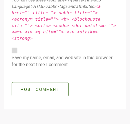
You may use these <abbr title="HyperText Markup
<a
Language">HTML</abbr> tags and attributes:
href="" title=""> <abbr title="">
<acronym title=""> <b> <blockquote
cite=""> <cite> <code> <del datetime="">
<em> <i> <q cite=""> <s> <strike>
<strong>
Save my name, email, and website in this browser
for the next time I comment.
POST COMMENT