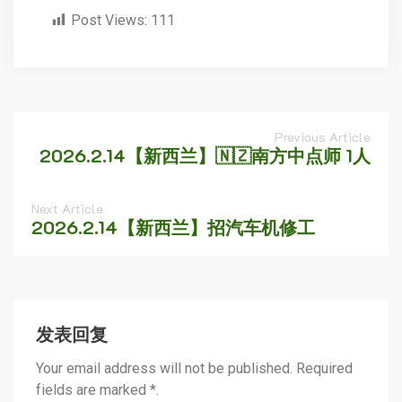
Post Views:
111
Previous Article
2026.2.14【新西兰】🇳🇿南方中点师 1人
Next Article
2026.2.14【新西兰】招汽车机修工
发表回复
Your email address will not be published. Required
fields are marked *.