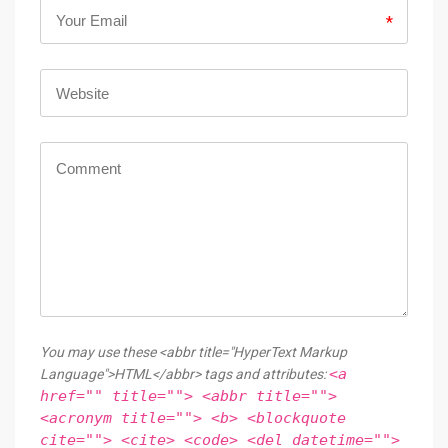
*
You may use these <abbr title="HyperText Markup
<a
Language">HTML</abbr> tags and attributes:
href="" title=""> <abbr title="">
<acronym title=""> <b> <blockquote
cite=""> <cite> <code> <del datetime="">