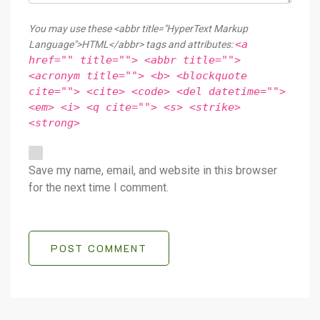
You may use these <abbr title="HyperText Markup
<a
Language">HTML</abbr> tags and attributes:
href="" title=""> <abbr title="">
<acronym title=""> <b> <blockquote
cite=""> <cite> <code> <del datetime="">
<em> <i> <q cite=""> <s> <strike>
<strong>
Save my name, email, and website in this browser
for the next time I comment.
POST COMMENT