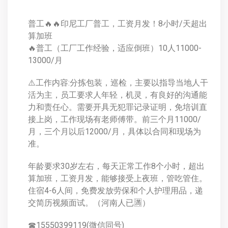
普工🔥🔥印尼工厂普工，工资月发！8小时/天超出
算加班
🔥普工（工厂工作经验，适应倒班）10人11000-
13000/月
⚠️工作内容:分拣包装，巡检，主要以指导当地人干
活为主，员工要求人年轻，机灵，有良好的沟通能
力和责任心。需要开具无犯罪记录证明，免培训直
接上岗，工作现场有老师傅带。前三个月11000/
月，三个月以后12000/月，具体以合同和现场为
准。
年龄要求30岁左右，每天正常工作8个小时，超出
算加班，工资月发，能够接受上夜班，管吃管住。
住宿4-6人间，免费发放劳保和个人护理用品，递
交简历视频面试。（河南人已🈵）
☎15550399119(微信同号)