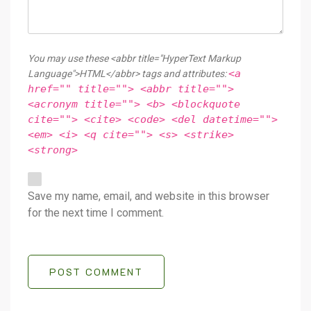
You may use these <abbr title="HyperText Markup
<a
Language">HTML</abbr> tags and attributes:
href="" title=""> <abbr title="">
<acronym title=""> <b> <blockquote
cite=""> <cite> <code> <del datetime="">
<em> <i> <q cite=""> <s> <strike>
<strong>
Save my name, email, and website in this browser
for the next time I comment.
POST COMMENT