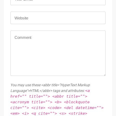
You may use these <abbr title="HyperText Markup
<a
Language">HTML</abbr> tags and attributes:
href="" title=""> <abbr title="">
<acronym title=""> <b> <blockquote
cite=""> <cite> <code> <del datetime="">
<em> <i> <q cite=""> <s> <strike>