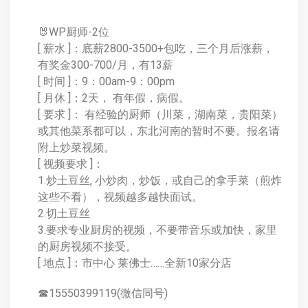
🐰WP厨师-2位
[ 薪水 ]：底薪2800-3500+包吃，三个月后涨薪，
有奖金300-700/月，有13薪
[ 时间 ]：9：00am-9：00pm
[ 月休 ]：2天， 有年假，病假。
[ 要求 ]： 有经验的厨师（川菜，湖南菜，贵阳菜）
或其他菜系都可以，东北河南的暂时不要。报名请
附上炒菜视频。
[ 视频要求 ]：
1.炒土豆丝, 小炒肉，炒饭，或自己的拿手菜（煎炸
这些不看），视频越多越快面试。
2.切土豆丝
3.要求专业厨房的视频，不要带音乐或加快，家里
的厨房视频不接受。
[ 地点 ]：市中心 莱佛士……全新10家分店
☎15550399119(微信同号)