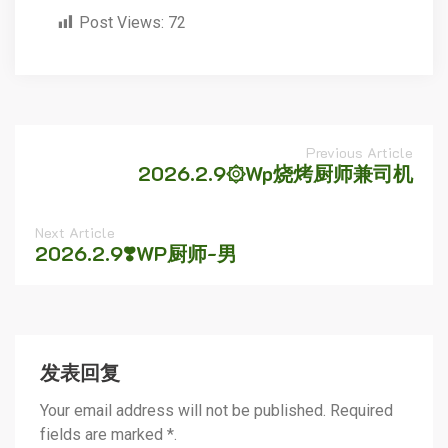
Post Views:
72
Previous Article
2026.2.9۞Wp烧烤厨师兼司机
Next Article
2026.2.9❣️WP厨师-男
发表回复
Your email address will not be published. Required
fields are marked *.