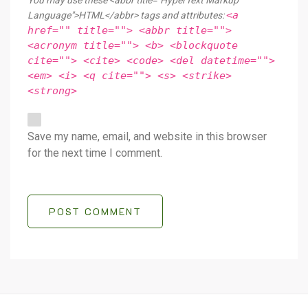
You may use these <abbr title="HyperText Markup
<a
Language">HTML</abbr> tags and attributes:
href="" title=""> <abbr title="">
<acronym title=""> <b> <blockquote
cite=""> <cite> <code> <del datetime="">
<em> <i> <q cite=""> <s> <strike>
<strong>
Save my name, email, and website in this browser
for the next time I comment.
POST COMMENT