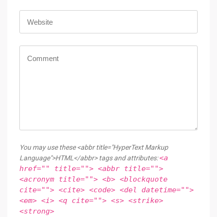
You may use these <abbr title="HyperText Markup
<a
Language">HTML</abbr> tags and attributes:
href="" title=""> <abbr title="">
<acronym title=""> <b> <blockquote
cite=""> <cite> <code> <del datetime="">
<em> <i> <q cite=""> <s> <strike>
<strong>