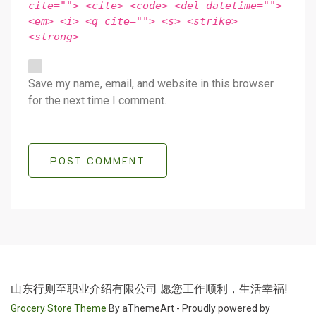
cite=""> <cite> <code> <del datetime="">
<em> <i> <q cite=""> <s> <strike>
<strong>
Save my name, email, and website in this browser
for the next time I comment.
POST COMMENT
山东行则至职业介绍有限公司 愿您工作顺利，生活幸福!
Grocery Store Theme
By aThemeArt - Proudly powered by