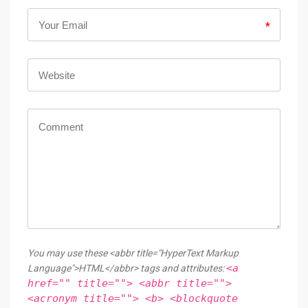
*
You may use these <abbr title="HyperText Markup
<a
Language">HTML</abbr> tags and attributes:
href="" title=""> <abbr title="">
<acronym title=""> <b> <blockquote