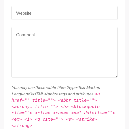
You may use these <abbr title="HyperText Markup
<a
Language">HTML</abbr> tags and attributes:
href="" title=""> <abbr title="">
<acronym title=""> <b> <blockquote
cite=""> <cite> <code> <del datetime="">
<em> <i> <q cite=""> <s> <strike>
<strong>