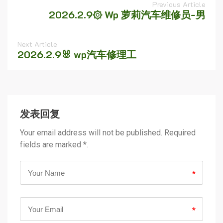
Previous Article
2026.2.9۞ Wp 萝莉汽车维修员-男
Next Article
2026.2.9🐰 wp汽车修理工
发表回复
Your email address will not be published. Required
fields are marked *.
*
*