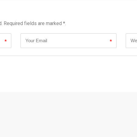
d. Required fields are marked *.
*
*
<a href="" tit
Markup Language">HTML</abbr> tags and attributes:
uote cite=""> <cite> <code> <del datetime=""> <em>