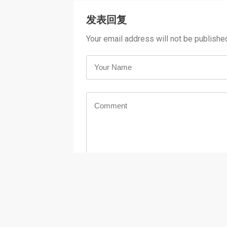
发表回复
Your email address will not be publishe
You may use these <abbr title="HyperText 
<acronym title=""> <b> <blockq
<strong>