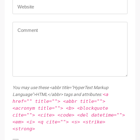
You may use these <abbr title="HyperText Markup
<a
Language">HTML</abbr> tags and attributes:
href="" title=""> <abbr title="">
<acronym title=""> <b> <blockquote
cite=""> <cite> <code> <del datetime="">
<em> <i> <q cite=""> <s> <strike>
<strong>