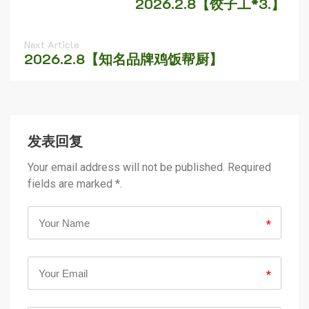
2026.2.8【饺子工*3.】
Next Article
2026.2.8【知名品牌鸡饭帮厨】
发表回复
Your email address will not be published. Required
fields are marked *.
*
*