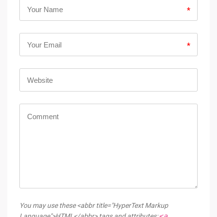
*
*
You may use these <abbr title="HyperText Markup
<a
Language">HTML</abbr> tags and attributes: