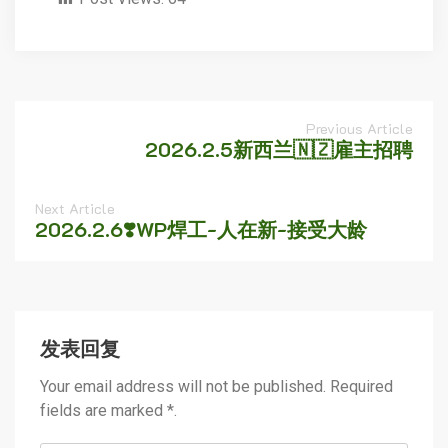
Previous Article
2026.2.5新西兰🇳🇿雇主招聘
Next Article
2026.2.6❣️WP焊工-人在新-接受大龄
发表回复
Your email address will not be published. Required
fields are marked *.