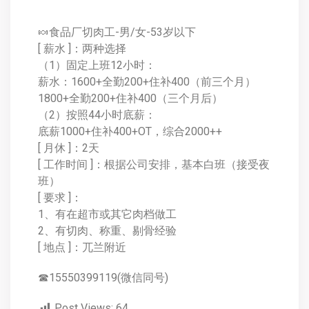
🍬食品厂切肉工-男/女-53岁以下
[ 薪水 ]：两种选择
（1）固定上班12小时：
薪水：1600+全勤200+住补400（前三个月）
1800+全勤200+住补400（三个月后）
（2）按照44小时底薪：
底薪1000+住补400+OT，综合2000++
[ 月休 ]：2天
[ 工作时间 ]：根据公司安排，基本白班（接受夜
班）
[ 要求 ]：
1、有在超市或其它肉档做工
2、有切肉、称重、剔骨经验
[ 地点 ]：兀兰附近
☎15550399119(微信同号)
Post Views:
64