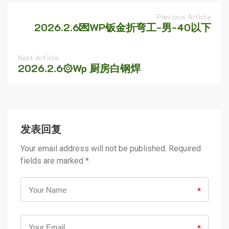
Previous Article
2026.2.6💌WP钣金折弯工-男-40以下
Next Article
2026.2.6۞Wp 厨房白钢焊
发表回复
Your email address will not be published. Required
fields are marked *.
*
*