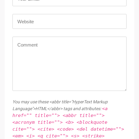
You may use these <abbr title="HyperText Markup
<a
Language">HTML</abbr> tags and attributes:
href="" title=""> <abbr title="">
<acronym title=""> <b> <blockquote
cite=""> <cite> <code> <del datetime="">
<em> <i> <q cite=""> <s> <strike>