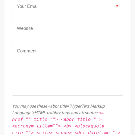
*
You may use these <abbr title="HyperText Markup
<a
Language">HTML</abbr> tags and attributes:
href="" title=""> <abbr title="">
<acronym title=""> <b> <blockquote
cite=""> <cite> <code> <del datetime="">