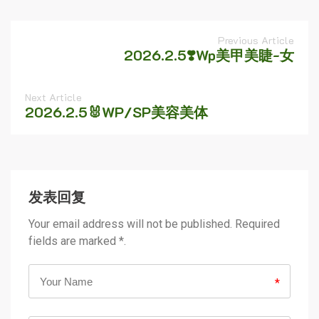
Previous Article
2026.2.5❣️Wp美甲美睫-女
Next Article
2026.2.5🐰WP/SP美容美体
发表回复
Your email address will not be published. Required
fields are marked *.
*