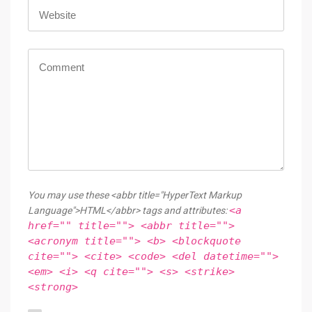
You may use these <abbr title="HyperText Markup
<a
Language">HTML</abbr> tags and attributes:
href="" title=""> <abbr title="">
<acronym title=""> <b> <blockquote
cite=""> <cite> <code> <del datetime="">
<em> <i> <q cite=""> <s> <strike>
<strong>