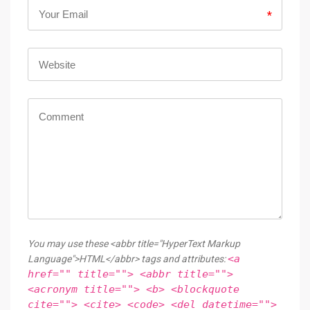
*
You may use these <abbr title="HyperText Markup
<a
Language">HTML</abbr> tags and attributes:
href="" title=""> <abbr title="">
<acronym title=""> <b> <blockquote
cite=""> <cite> <code> <del datetime="">