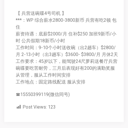
【 兵营送碗碟4号司机 】
***：WP 综合薪水2800-3800新币 兵营有吃2顿 包
住
薪资待遇：底薪$2000/月 住补$250 加班9新币/小
时 公共假期18新币/小时
工作时间：9-10个小时送收碗（出2趟车）$2800/
月 2-13小时（出3趟车）$3600- $3800/月 月休2天
工作要求：45岁以下，能驾驶24尺萝莉送餐厅兵营
碗碟要吃苦耐劳，三月后表现好有200的满勤奖服
从管理，服从工作时间安排
工作地点：固定路线配送 服从安排
☎15550399119(微信同号)
Post Views:
123