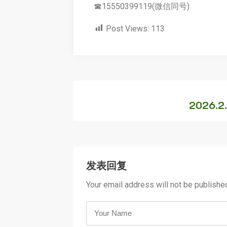
☎15550399119(微信同号)
Post Views:
113
2026.
发表回复
Your email address will not be publishe