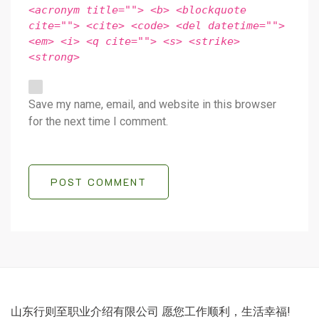
<acronym title=""> <b> <blockquote
cite=""> <cite> <code> <del datetime="">
<em> <i> <q cite=""> <s> <strike>
<strong>
Save my name, email, and website in this browser
for the next time I comment.
POST COMMENT
山东行则至职业介绍有限公司 愿您工作顺利，生活幸福!