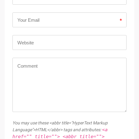
*
You may use these <abbr title="HyperText Markup
<a
Language">HTML</abbr> tags and attributes:
href="" title=""> <abbr title="">