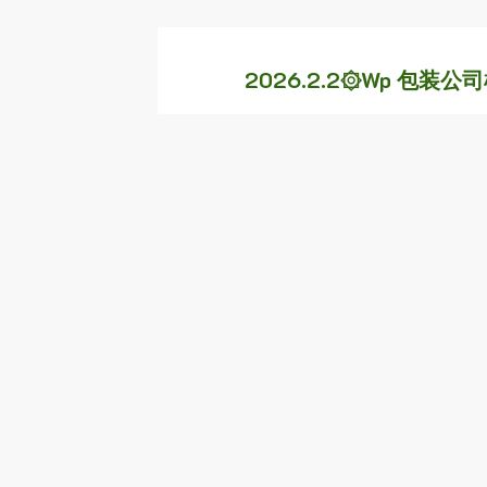
2026.2.2۞Wp 包装
发表回复
Your email address will not be publishe