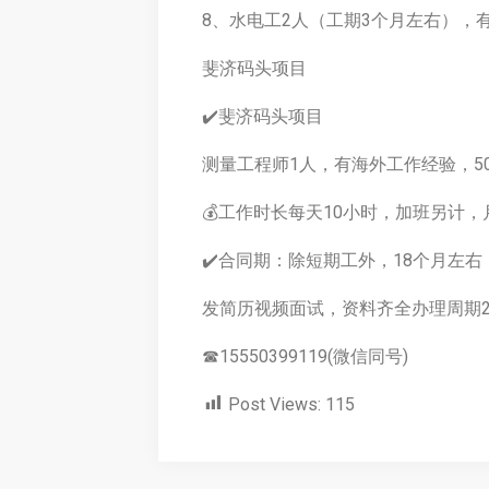
8、水电工2人（工期3个月左右），有电
斐济码头项目
✔️斐济码头项目
测量工程师1人，有海外工作经验，50岁
💰工作时长每天10小时，加班另计
✔️合同期：除短期工外，18个月左
发简历视频面试，资料齐全办理周期
☎15550399119(微信同号)
Post Views:
115