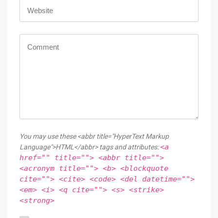
You may use these <abbr title="HyperText Markup
<a
Language">HTML</abbr> tags and attributes:
href="" title=""> <abbr title="">
<acronym title=""> <b> <blockquote
cite=""> <cite> <code> <del datetime="">
<em> <i> <q cite=""> <s> <strike>
<strong>