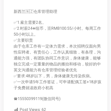
新西兰🇳🇿仓库管理助理
✅1.雇主需要2名。
✅2.时薪24➕纽币，🈴RMB100.55/小时。每周工作
50小时以上。
✅主要职责
由于仓库工作有一定体力需求，本次招聘仅面向男
性应聘者。有责任心，工作认真细致，有条理，沟
通能力强，有团队协同工作意识，身体健康，能够
独立完成一定重量的物品的搬抬和移动，较好的中
英文沟通能力有仓库管理经验者优先
✅要求:48岁以下，男，身体健康无传染疾病。
✅一次申请5年工作签证，可申请配偶工签+18岁孩
子免费就读政府小初高
☎15550399119(微信同号)
Post Views:
62