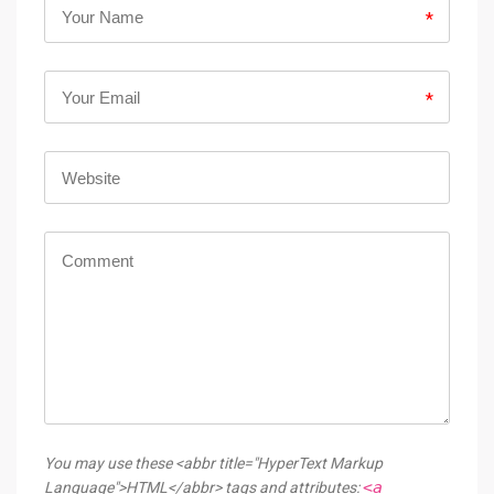
*
*
You may use these <abbr title="HyperText Markup
<a
Language">HTML</abbr> tags and attributes: