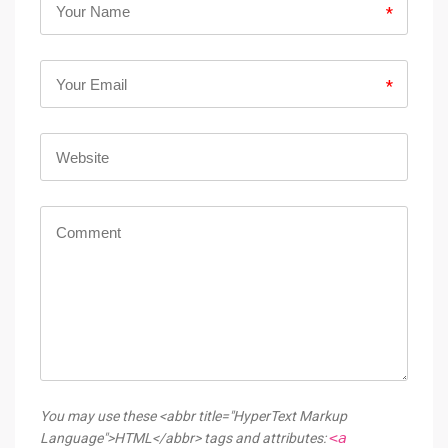
*
*
You may use these <abbr title="HyperText Markup
<a
Language">HTML</abbr> tags and attributes: