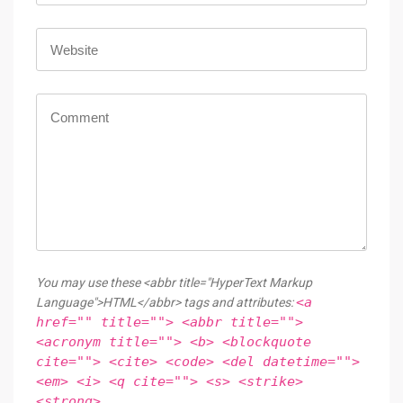
You may use these <abbr title="HyperText Markup
<a
Language">HTML</abbr> tags and attributes:
href="" title=""> <abbr title="">
<acronym title=""> <b> <blockquote
cite=""> <cite> <code> <del datetime="">
<em> <i> <q cite=""> <s> <strike>
<strong>