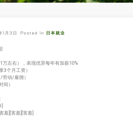
年1月3日
Posted in
日本就业
招
1.1万左右），表现优异每年有加薪10%
多拿3个月工资）
/劳动/雇佣）
息时间）
亲
]
][害羞][害羞]