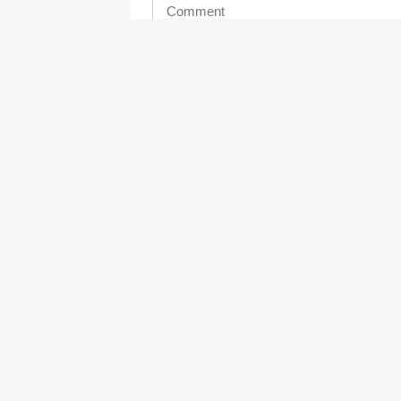
You may use these <abbr title="HyperText 
<acronym title=""> <b> <blockq
<strong>
Save my name, email, and website i
POST COMMENT