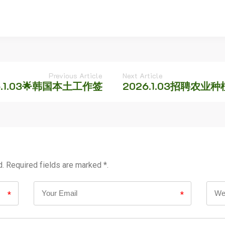
Previous Article
Next Article
6.1.03🌟韩国本土工作签
2026.1.03招聘农业种
d. Required fields are marked *.
*
*