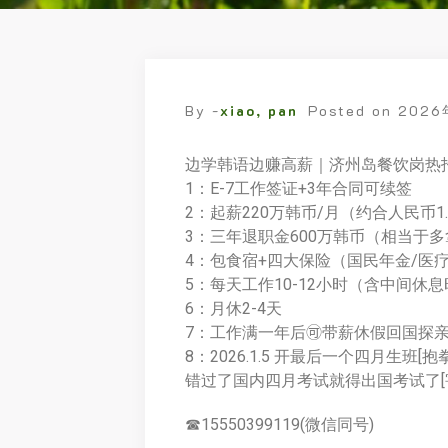
By -
xiao, pan
Posted on
2026
边学韩语边赚高薪｜济州岛餐饮岗热
1：E-7工作签证+3年合同可续签
2：起薪220万韩币/月（约合人民币
3：三年退职金600万韩币（相当于
4：包食宿+四大保险（国民年金/医疗
5：每天工作10-12小时（含中间休
6：月休2-4天
7：工作满一年后🉑带薪休假回国探
8：2026.1.5 开最后一个四月生班[抱拳
错过了国内四月考试就得出国考试了[害羞
☎15550399119(微信同号)