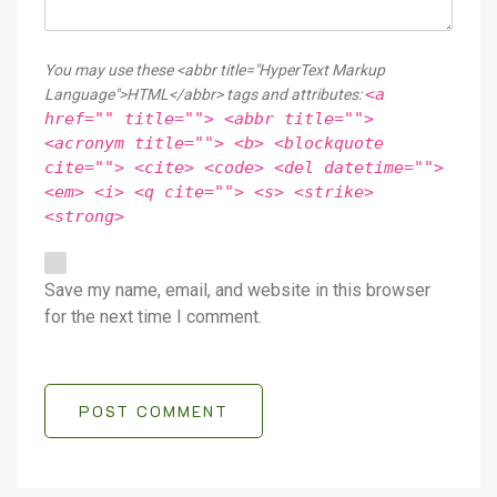
You may use these <abbr title="HyperText Markup
<a
Language">HTML</abbr> tags and attributes:
href="" title=""> <abbr title="">
<acronym title=""> <b> <blockquote
cite=""> <cite> <code> <del datetime="">
<em> <i> <q cite=""> <s> <strike>
<strong>
Save my name, email, and website in this browser
for the next time I comment.
POST COMMENT